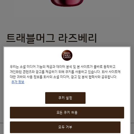
트래블머그 라즈베리
Skip
to
the
beginning
of
(0)
0
%
the
우리는 소셜 미디어 기능의 제공과 데이터 분석 및 본 사이트가 올바로 동작하고
of
images
개인화된 콘텐츠와 광고를 제공하기 위해 쿠키를 사용하고 있습니다. 회사 사이트에
100
밖에서도 커피를 즐기고 싶으신가요? 310ml 용량의 트래블 머그
gallery
대한 귀하의 사용 정보를 회사의 소셜 미디어, 광고 및 분석 협력사와 공유합니다.
추가 정보
보온병과 함께 좋아하는 커피의 탁월한 맛을 느껴보세요.
₩25,000
쿠키 설정
모든 쿠키 허용
모두 거부