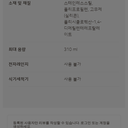
소재 및 재질
스테인레스스틸,
폴리프로필렌, 고무제
(실리콘),
폴리시클로헥산-1,4-
디메틸렌테레프탈레
이트
최대 용량
310 ml
전자레인지
사용 불가
식기세척기
사용 불가
등록된 사용자만 리뷰를 작성할 수 있습니다.
로그인
또는
계정을
생성하세요
.