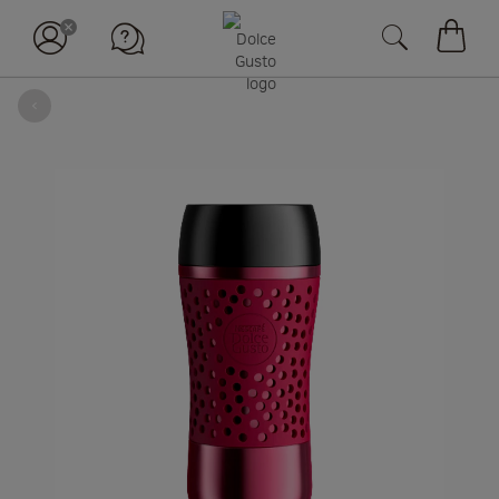
장바구
뒤로
Skip
to
the
end
of
the
images
gallery