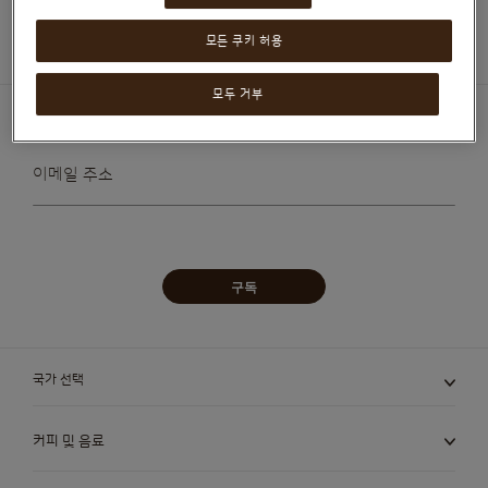
홈
재활용백 수거 신청하기
모든 쿠키 허용
모두 거부
특별한 혜택을 받아보시려면 구독하세요
뉴스레터를
이메일 주소
받아보겠습니다:
구독
국가 선택
커피 및 음료