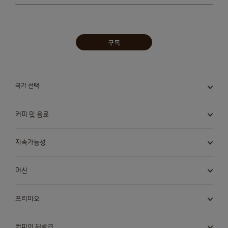
국가 선택기
구독
Argentina
Austria
국가 선택
Spanish
German
커피 및 음료
Belgium
Belgium
French
Dutch
지속가능성
머신
Bosnia
Brazil
Bosnian
Portuguese
프리미오
Bulgaria
Canada
커피의 재발견