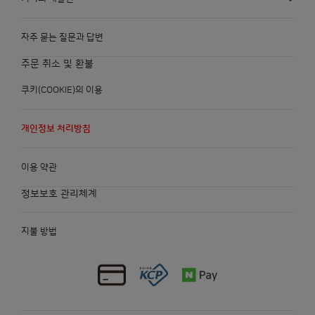
Bulgarian
English
자주 묻는 질문과 답변
Canada
Chile
주문 취소 및 환불
French
Spanish
쿠키(COOKIE)의 이용
Colombia
Costa Rica
개인정보 처리방침
Spanish
Spanish
이용 약관
Croatia
Czechia
정보보호 관리체계
Croatian
Czech
지불 방법
Denmark
Dominican
Dannish
Republic
Spanish