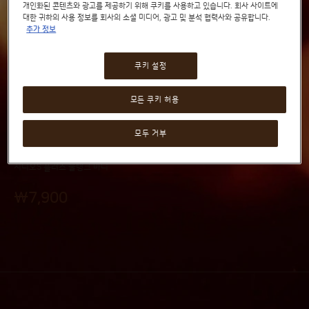
개인화된 콘텐츠와 광고를 제공하기 위해 쿠키를 사용하고 있습니다. 회사 사이트에
대한 귀하의 사용 정보를 회사의 소셜 미디어, 광고 및 분석 협력사와 공유합니다.
추가 정보
쿠키 설정
물탱크 (뚜껑 미포함)
Skip
to
모든 쿠키 허용
the
beginning
(0)
모두 거부
of
0
%
of
the
100
images
지니오S 플러스 물탱크 바디
gallery
₩7,900