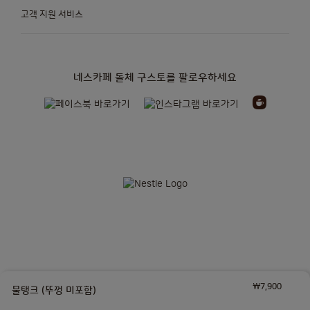
고객 지원 서비스
Ecuador
Estonia
Spanish
Estonian
네스카페 돌체 구스토를 팔로우하세요
Finland
France
Finnish
French
Germany
Greece
German
Greek
Guatemala
Honduras
Spanish
Spanish
Hong Kong
Hong Kong
₩7,900
네슬레코리아 유한책임회사| 대표자: 토마스제프리카소(THOMAS JEFFREY CASO)|
물탱크 (뚜껑 미포함)
사업자 등록번호: 110-86-10100 | 통신판매업신고: 2014-서울서대문-0247
English
Chinese