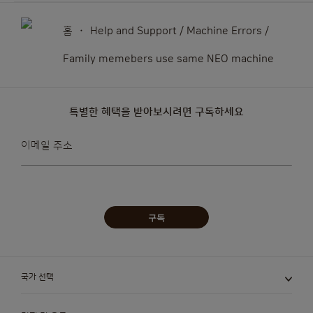
Argentina
Austria
Spanish
German
홈
Help and Support / Machine Errors /
Family memebers use same NEO machine
Belgium
Belgium
French
Dutch
특별한 혜택을 받아보시려면 구독하세요
뉴스레터를
Bosnia
Brazil
이메일 주소
받아보겠습니다:
Bosnian
Portuguese
Bulgaria
Canada
구독
Bulgarian
English
Canada
Chile
국가 선택
French
Spanish