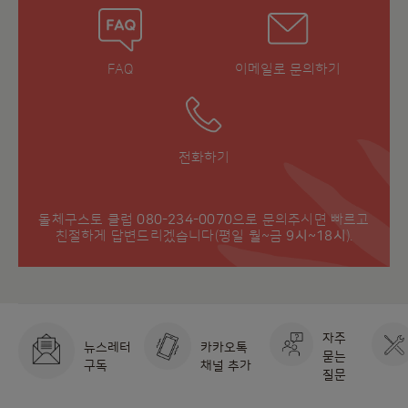
FAQ
이메일로 문의하기
전화하기
돌체구스토 클럽
080-234-0070
으로 문의주시면 빠르고
친절하게 답변드리겠습니다(평일 월~금
9시~18시
).
국가 선택기
자주
뉴스레터
카카오톡
묻는
구독
채널 추가
질문