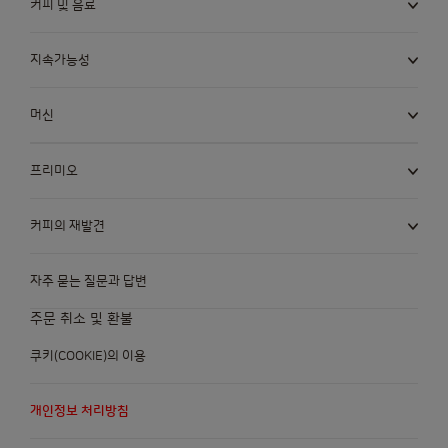
커피 및 음료
Colombia
Costa Rica
Spanish
Spanish
지속가능성
머신
Croatia
Czechia
Croatian
Czech
프리미오
Denmark
Dominican
커피의 재발견
Dannish
Republic
Spanish
자주 묻는 질문과 답변
주문 취소 및 환불
Ecuador
Estonia
쿠키(COOKIE)의 이용
Spanish
Estonian
개인정보 처리방침
Finland
France