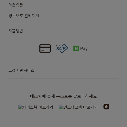
Finnish
French
이용 약관
정보보호 관리체계
Germany
Greece
German
Greek
지불 방법
Guatemala
Honduras
Spanish
Spanish
고객 지원 서비스
Hong Kong
Hong Kong
English
Chinese
네스카페 돌체 구스토를 팔로우하세요
Hungary
Indonesia
Hungarian
Indonesian
정기배송
캡슐
머신
액세서리
오리지널 캡슐
오리지널 머신
캡슐
머신
Israel
Italy
NEO
머신을 위한