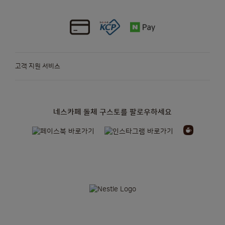
고객 지원 서비스
네스카페 돌체 구스토를 팔로우하세요
정기배송
캡슐
머신
액세서리
오리지널 캡슐
오리지널 머신
캡슐
머신
NEO
머신을 위한
지속가능성
정기배송 더 알아보기
종이 기반 캡슐
프로모션