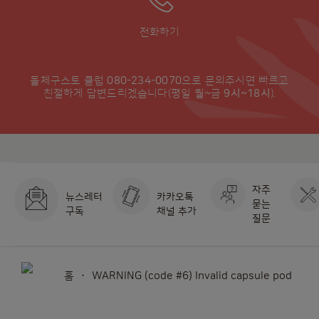
전화하기
돌체구스토 클럽
080-234-0070
으로 문의주시면 빠르고
친절하게 답변드리겠습니다(평일 월~금
9시~18시
).
자주
뉴스레터
카카오톡
묻는
구독
채널 추가
질문
홈
WARNING (code #6) Invalid capsule pod