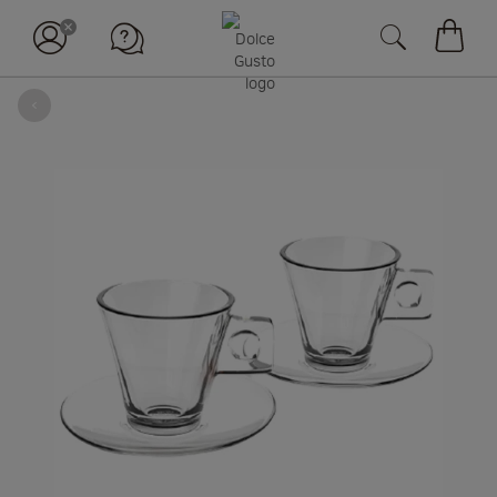
장바구
뒤로
Skip
to
the
end
of
the
images
gallery