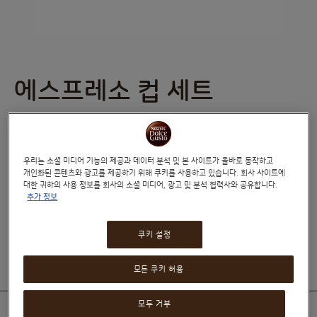
에스프레소 컵 세트
Skip
to
the
beginning
of
(0)
0
%
the
of
우리는 소셜 미디어 기능의 제공과 데이터 분석 및 본 사이트가 올바로 동작하고
images
100
개인화된 콘텐츠와 광고를 제공하기 위해 쿠키를 사용하고 있습니다. 회사 사이트에
에스프레소의 대담함을 빛내는 동시에 탁월한 풍미는 그대로
gallery
대한 귀하의 사용 정보를 회사의 소셜 미디어, 광고 및 분석 협력사와 공유합니다.
간직해줍니다.
추가 정보
₩32,000
쿠키 설정
모든 쿠키 허용
모두 거부