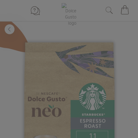
장바구
뒤로
Skip
to
the
end
of
the
images
gallery