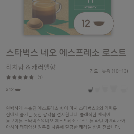
Skip
스타벅스 네오 에스프레소 로스트
to
the
리치함 & 캐러멜향
beginning
강도
높음 (10~13)
of
(1)
the
100
%
images
of
x12
100
gallery
완벽하게 추출된 에스프레소 향이 마치 스타벅스®의 커피를
집에서 즐기는 듯한 감각을 선사합니다. 클래식한 매력이
돋보이는 스타벅스® 네오 에스프레소 로스트는 라틴 아메리카와
아시아 태평양산 원두를 사용해 달콤한 캐러멜 향을 전합니다.