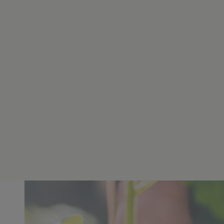
풍부함 & 토피넛향
₩10,990