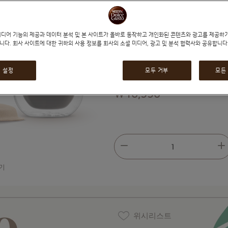
*
네오 스타벅스 브렉퍼스트 블렌드
*
네오 스타벅스 하우스 블렌드
12캡
※ 각 캡슐의 상세 정보는 각 제품 페이지에서
미디어 기능의 제공과 데이터 분석 및 본 사이트가 올바로 동작하고 개인화된 콘텐츠와 광고를 제공하
※ 네오 캡슐은 구매 박스 수에 따라 할인 혜택
니다. 회사 사이트에 대한 귀하의 사용 정보를 회사의 소셜 미디어, 광고 및 분석 협력사와 공유합니다
* 4~5박스 : 5% 할인 / * 6박스 이상 : 8% 
→ 본 상품은 4박스 번들 상품으로, 담을 시 
 설정
모두 거부
모든
₩10,990
줄이기
수량
기
위시리스트