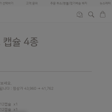
가 선택하기
고객 문의
주문 취소/환불/정기배송 해지
뉴스레터
머신 비교하기
장
정기배송 신청하기
바로 재주문하기
고객센터
고객 지원 서비스
월~금 09:00~18:00
 캡슐 4종
나에게
가장 적합한 시스템을 찾아보세요
아보세요.
니다 : 정상가 43,960 → 41,762
12캡슐 x1
12캡슐 x1