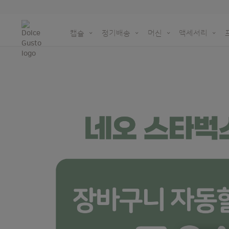
캡슐
정기배송
머신
액세서리
NEO
머신을 위
세젤귀 홈카페 OPE
오리지널 캡슐을 재활
더 깊어진 NEW 돌체구스토 아메리카노
지속 가능성을 위한 우리의 노력
종이 기반 캡슐
돌체구스토 | 시나
Skip
Taste the futu
액세서리 전체 보기
재활용백 주문하기
to
the
end
of
the
images
gallery