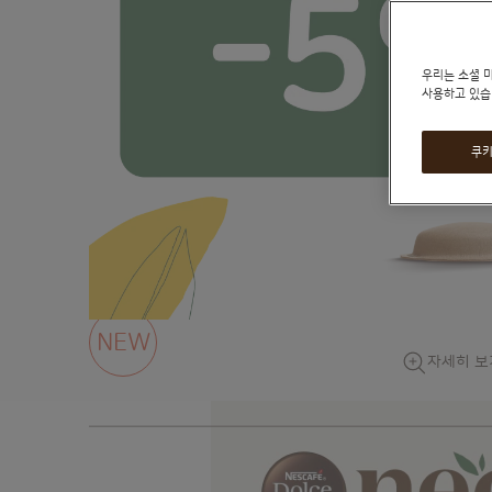
우리는 소셜 
사용하고 있습
쿠키
NEW
자세히 보
Skip
to
the
beginning
of