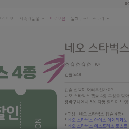
국
프리미오
지속가능성
프로모션
돌체구스토 스토리
한
N!
돌체구스토 네오
생분해 가능한 네오 종이 기반 캡슐
용하세요
모롤
오프라인 매장 알아보기
네오 스타벅스
re
재활용백 수거 신청
(0)
0
%
of
캡슐:
x48
100
캡슐
아이콘
캡슐 선택이 어려우신가요?
네오 스타벅스 캡슐 4종 구성을 담
장바구니에서 5% 자동 할인
이 반영됩
<구성 : 네오 스타벅스 캡슐 4종>
*
네오 스타벅스 아이스 아메리카노
*
네오 스타벅스 에스프레소 로스트