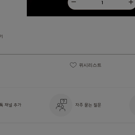
줄이기
수량
기
위시리스트
톡 채널 추가
자주 묻는 질문