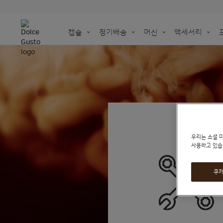
캡슐
정기배송
머신
액세서리
NEO
머신을 위
세젤귀 홈카페 OPE
오리지널 캡슐을 재활
더 깊어진 NEW 돌체구스토 아메리카노
지속 가능성을 위한 우리의 노력
종이 기반 캡슐
돌체구스토 | 시나
Skip
Taste the futu
액세서리 전체 보기
재활용백 주문하기
to
the
end
of
the
images
우리는 소셜 
사용하고 있습
gallery
쿠키