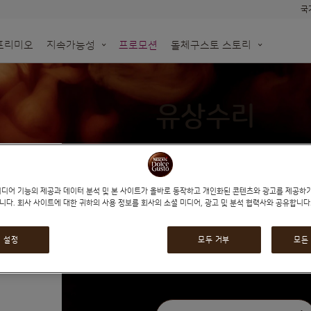
국
프리미오
지속가능성
프로모션
돌체구스토 스토리
한
N!
돌체구스토 네오
생분해 가능한 네오 종이 기반 캡슐
용하세요
모롤
오프라인 매장 알아보기
유상수리
re
재활용백 수거 신청
(0)
0
%
of
100
미디어 기능의 제공과 데이터 분석 및 본 사이트가 올바로 동작하고 개인화된 콘텐츠와 광고를 제공하
지니오S 플러스 유상수리
니다. 회사 사이트에 대한 귀하의 사용 정보를 회사의 소셜 미디어, 광고 및 분석 협력사와 공유합니다
 설정
모두 거부
모든
₩20,000