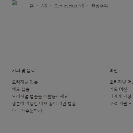
홈
AS
Geniosplus AS
유상수리
커피 및 음료
머신
오리지널 캡슐
오리지널 머
네오 캡슐
네오 머신
오리지널 캡슐을 재활용하세요
나에게 가장
생분해 가능한 네오 종이 기반 캡슐
고객 지원 
바로 재주문하기