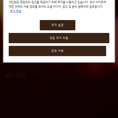
개인화된 콘텐츠와 광고를 제공하기 위해 쿠키를 사용하고 있습니다. 회사 사이트에
대한 귀하의 사용 정보를 회사의 소셜 미디어, 광고 및 분석 협력사와 공유합니다.
추가 정보
쿠키 설정
물탱크 (뚜껑 미포함)
Skip
to
모든 쿠키 허용
the
beginning
(0)
모두 거부
of
0
%
of
the
100
images
인피니시마 물탱크 블랙
gallery
₩7,900