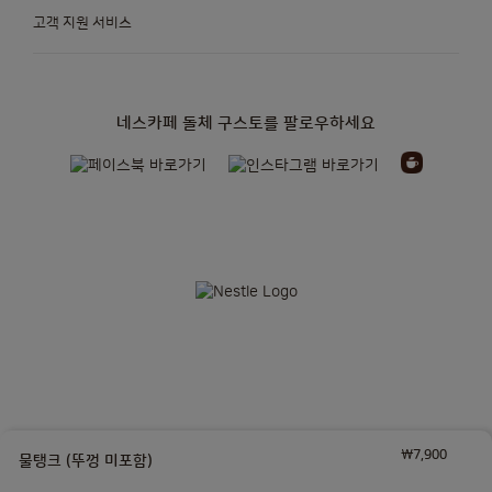
고객 지원 서비스
네스카페 돌체 구스토를 팔로우하세요
₩7,900
네슬레코리아 유한책임회사| 대표자: 토마스제프리카소(THOMAS JEFFREY CASO)|
물탱크 (뚜껑 미포함)
사업자 등록번호: 110-86-10100 | 통신판매업신고: 2014-서울서대문-0247