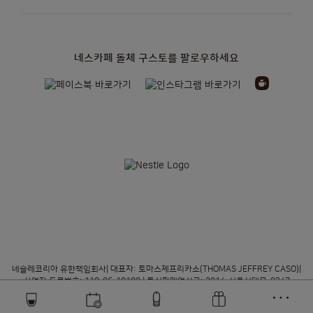
네스카페 돌체 구스토를 팔로우하세요
정기배송
캡슐
머신
액세서리
오리지널 캡슐
오리지널 머신
캡슐
머신
NEO
머신을 위한
지속가능성
정기배송 더 알아보기
종이 기반 캡슐
프로모션
오리지널 정기배송
네오 정기배송
뉴스레터
정기배송 더 알아보기
네슬레코리아 유한책임회사| 대표자: 토마스제프리카소(THOMAS JEFFREY CASO)|
TASTE THE FUTURE
사업자 등록번호: 110-86-10100 | 통신판매업신고: 2014-서울서대문-0247
Store
돌체구스토 스토리
주소 : 서울특별시 서대문구 충정로 70, 웨스트게이트타워 10, 12, 16층 (미근동) |
Menu
개인정보관리책임자: 황상현