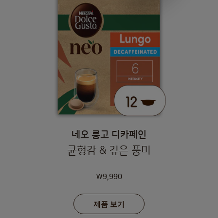
네오 룽고 디카페인
균형감 & 깊은 풍미
₩9,990
제품 보기