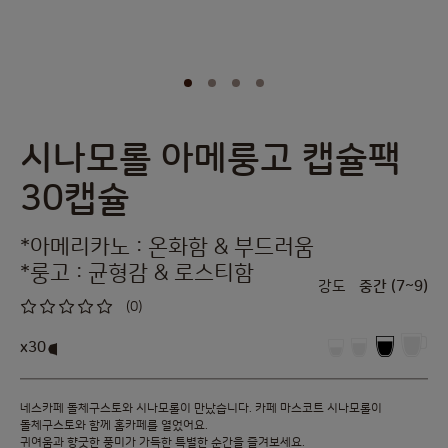
시나모롤 아메룽고 캡슐팩
Skip
to
30캡슐
the
beginning
of
*아메리카노 : 온화함 & 부드러움
the
images
*룽고 : 균형감 & 로스티함
강도
중간 (7~9)
gallery
(0)
0
%
of
x30
100
네스카페 돌체구스토와 시나모롤이 만났습니다. 카페 마스코트 시나모롤이
돌체구스토와 함께 홈카페를 열었어요.
귀여움과 향긋한 풍미가 가득한 특별한 순간을 즐겨보세요.