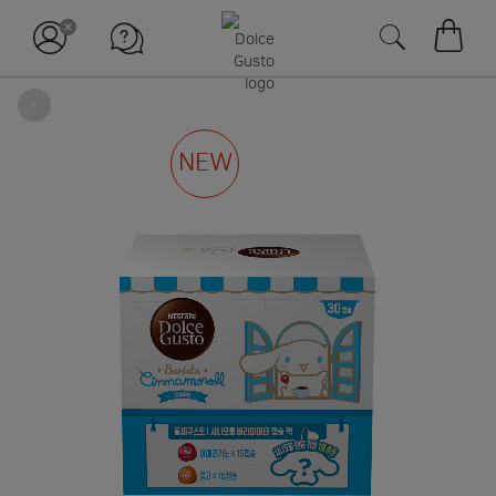
장바구
뒤로
Skip
NEW
to
the
end
of
the
images
gallery