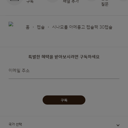
구독
채널 추가
질문
홈
캡슐
시나모롤 아메룽고 캡슐팩 30캡슐
특별한 혜택을 받아보시려면 구독하세요
뉴스레터를
이메일 주소
받아보겠습니다:
구독
국가 선택