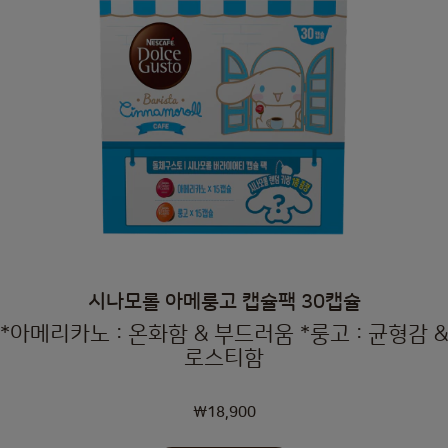
시나모롤 아메룽고 캡슐팩 30캡슐
*아메리카노 : 온화함 & 부드러움 *룽고 : 균형감 &
로스티함
₩18,900