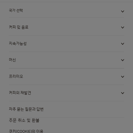
국가 선택
커피 및 음료
지속가능성
머신
프리미오
커피의 재발견
자주 묻는 질문과 답변
주문 취소 및 환불
쿠키(COOKIE)의 이용