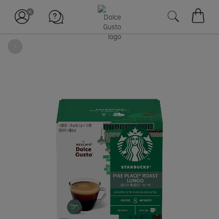
장바구
뒤로
Skip
to
the
end
of
the
images
gallery