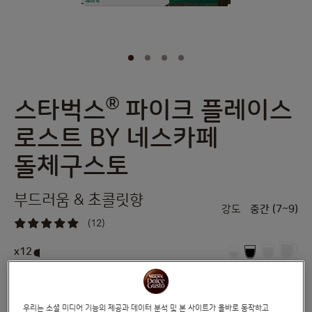
®
스타벅스
파이크 플레이스
Skip
to
로스트 BY 네스카페
the
beginning
돌체구스토
of
the
images
부드러움 & 초콜릿향
gallery
강도
중간 (7~9)
(12)
98
%
of
x12
100
®
스타벅스
카페 1호점에서 시작한 최초의 블렌드로 부드럽고 조화로운 블렌딩에
초콜릿과 구운 견과의 풍미가 은은하게 더해진 커피를 즐기세요.
우리는 소셜 미디어 기능의 제공과 데이터 분석 및 본 사이트가 올바로 동작하고