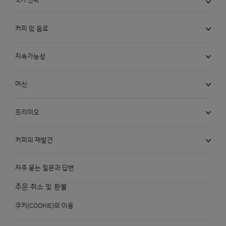
국가 선택
커피 및 음료
지속가능성
머신
프리미오
커피의 재발견
자주 묻는 질문과 답변
주문 취소 및 환불
쿠키(COOKIE)의 이용