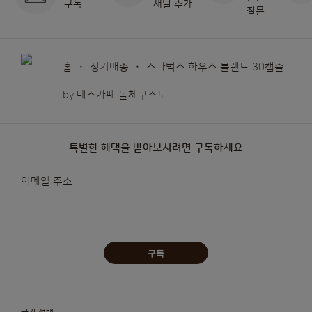
구독
채널 추가
질문
홈
정기배송
스타벅스 하우스 블렌드 30캡슐
by 네스카페 돌체구스토
특별한 혜택을 받아보시려면 구독하세요
뉴스레터를
이메일 주소
받아보겠습니다:
구독