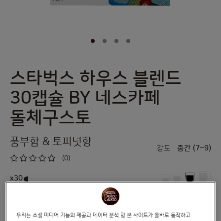
스타벅스 하우스 블렌드
Skip
to
30캡슐 BY 네스카페
the
beginning
돌체구스토
of
the
images
풍부함 & 토피넛향
gallery
강도
중간 (7~9)
(0)
0
%
of
x30
100
®
®
네스카페
돌체구스토
머신을 위해 탄생한 아로마, 바디감, 풍미가 완벽한
우리는 소셜 미디어 기능의 제공과 데이터 분석 및 본 사이트가 올바로 동작하고
®
밸런스를 이루는 풍성한 토피 향의 스타벅스
하우스 블렌드를 만나보세요.