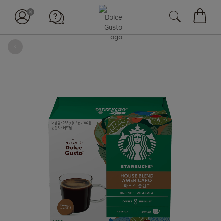
장바구
뒤로
Skip
to
the
end
of
the
images
gallery