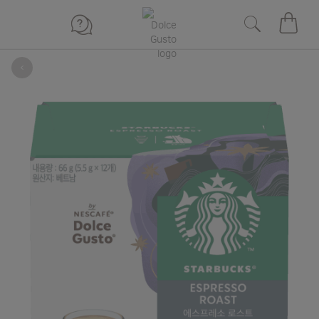
장바구
뒤로
Skip
to
the
end
of
the
images
gallery