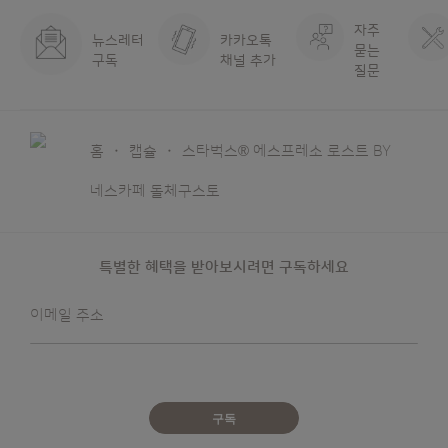
자주
뉴스레터
카카오톡
묻는
구독
채널 추가
질문
홈
캡슐
스타벅스® 에스프레소 로스트 BY
네스카페 돌체구스토
특별한 혜택을 받아보시려면 구독하세요
뉴스레터를
이메일 주소
받아보겠습니다:
구독