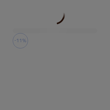
-11%
풍부함 & 토피넛향