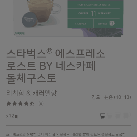
®
스타벅스
에스프레소
Skip
to
로스트 BY 네스카페
the
beginning
돌체구스토
of
the
images
리치함 & 캐러멜향
gallery
강도
높음 (10~13)
(9)
89
%
of
x12
100
®
스타벅스
의 유명한 라테 메뉴를 완성하는, 캐러멜 향이 감도는 풍성하고 달콤한