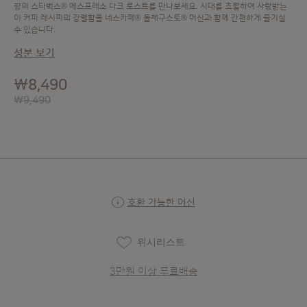
®
향의 스타벅스
에스프레소 다크 로스트를 만나보세요. 시대를 초월하여 사랑받는
®
®
이 커피 레시피의 강렬함을 네스카페
돌체구스토
머신과 함께 간편하게 즐기실
수 있습니다.
성분 보기
₩8,490
₩9,490
호환 가능한 머신
위시리스트
3만원 이상 무료배송