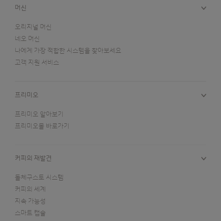
머신
오리지널 머신
네오 머신
나에게 가장 적합한 시스템을 찾아보세요
고객 지원 서비스
프리미오
프리미오 알아보기
프리미오몰 바로가기
커피의 재발견
돌체구스토 시스템
커피의 세계
지속 가능성
스마트 캡슐