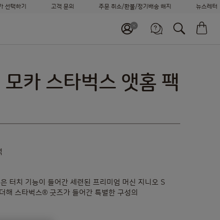
가 선택하기
고객 문의
주문 취소/환불/정기배송 해지
뉴스레터
머신 비교하기
장
정기배송 신청하기
바로 재주문하기
고객센터
고객 지원 서비스
월~금 09:00~18:00
어 모카 스타벅스 앳홈 팩
나에게
가장 적합한 시스템을 찾아보세요
팩
은 터치 기능이 들어간 세련된 프리미엄 머신 지니오 S
 더해 스타벅스® 굿즈가 들어간 특별한 구성의