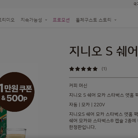
국
프리미오
지속가능성
프로모션
돌체구스토 스토리
한
N!
돌체구스토 네오
생분해 가능한 네오 종이 기반 캡슐
용하세요
모롤
오프라인 매장 알아보기
지니오 S 쉐
re
재활용백 수거 신청
(1)
100
%
of
100
커피 머신
지니오 S 쉐어 모카 스타벅스 앳홈 
자동 | 모카 | 220V
지니오S 쉐어 모카 스타벅스 앳홈 팩
쉐어 모카와 스타벅스® 캡슐 2종에
한정판입니다.