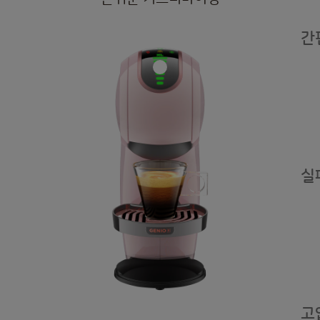
간
실
고