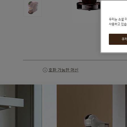
우리는 소셜 
사용하고 있습
자세히 보
쿠키
Skip
to
the
beginning
of
the
호환 가능한 머신
images
gallery