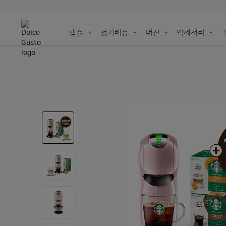
캡슐
정기배송
머신
액세서리
NEO
머신을 위
세젤귀 홈카페 OPE
오리지널 캡슐을 재활
더 깊어진 NEW 돌체구스토 아메리카노
지속 가능성을 위한 우리의 노력
종이 기반 캡슐
돌체구스토 | 시나
Skip
Taste the futu
액세서리 전체 보기
재활용백 주문하기
to
the
end
of
the
images
gallery