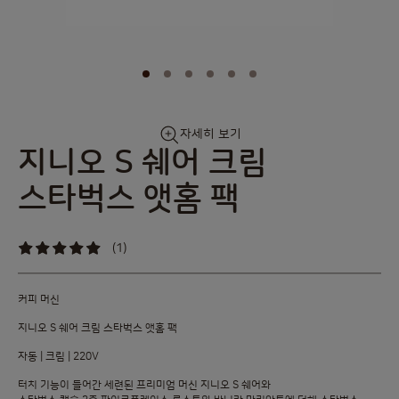
Skip
자세히 보기
to
지니오 S 쉐어 크림
the
beginning
스타벅스 앳홈 팩
of
the
images
(1)
gallery
100
%
of
100
커피 머신
지니오 S 쉐어 크림 스타벅스 앳홈 팩
자동 | 크림 | 220V
터치 기능이 들어간 세련된 프리미엄 머신 지니오 S 쉐어와