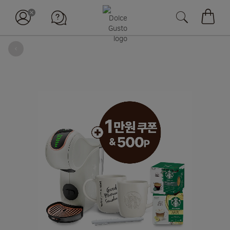
장바구
뒤로
Skip
to
the
end
of
the
images
gallery