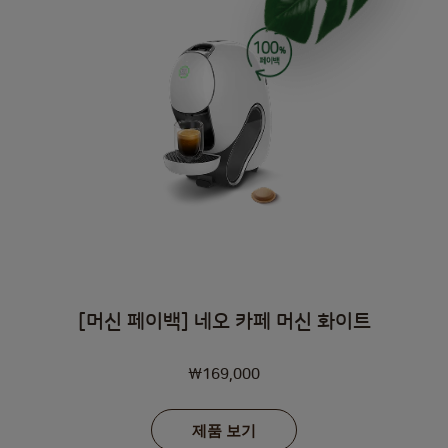
[머신 페이백] 네오 카페 머신 화이트
A
₩169,000
s
l
제품 보기
o