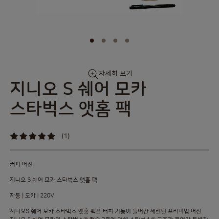
Skip
자세히 보기
to
지니오 S 쉐어 모카
the
beginning
스타벅스 앳홈 팩
of
the
images
(1)
gallery
100
%
of
100
커피 머신
지니오 S 쉐어 모카 스타벅스 앳홈 팩
자동 | 모카 | 220V
지니오S 쉐어 모카 스타벅스 앳홈 팩은 터치 기능이 들어간 세련된 프리미엄 머신