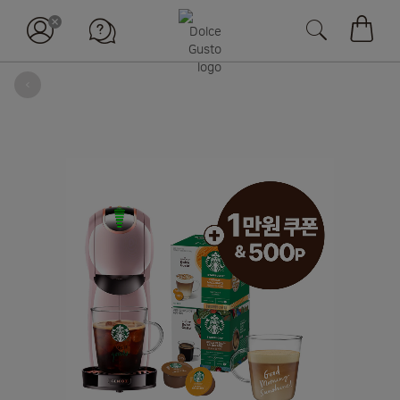
장바구
뒤로
Skip
to
the
end
of
the
images
gallery