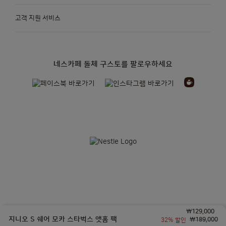
고객 지원 서비스
네스카페 돌체 구스토를 팔로우하세요
₩129,000
네슬레코리아 유한책임회사| 대표자: 토마스제프리카소(THOMAS JEFFREY CASO)|
지니오 S 쉐어 모카 스타벅스 앳홈 팩
₩189,000
32% 할인
사업자 등록번호: 110-86-10100 | 통신판매업신고: 2014-서울서대문-0247