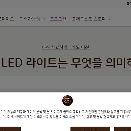
국
프리미오
지속가능성
프로모션
돌체구스토 스토리
한
N!
돌체구스토 네오
생분해 가능한 네오 종이 기반 캡슐
용하세요
모롤
오프라인 매장 알아보기
머신 사용하기 - 네오 머신
re
재활용백 수거 신청
 LED 라이트는 무엇을 의미
먼저, NEO 머신의 전원을 끄고 플
플러그를 다시 꽂고 머신을 켭니다
미디어 기능의 제공과 데이터 분석 및 본 사이트가 올바로 동작하고 개인화된 콘텐츠와 광고를 제공하
니다. 회사 사이트에 대한 귀하의 사용 정보를 회사의 소셜 미디어, 광고 및 분석 협력사와 공유합니다
아직도 시작 버튼에 빨간색 라이트가