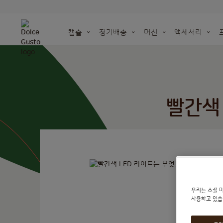
캡슐
정기배송
머신
액세서리
NEO
머신을 위
세젤귀 홈카페 OPE
오리지널 캡슐을 재활
더 깊어진 NEW 돌체구스토 아메리카노
지속 가능성을 위한 우리의 노력
종이 기반 캡슐
돌체구스토 | 시나
Taste the futu
액세서리 전체 보기
재활용백 주문하기
빨간색
우리는 소셜 
사용하고 있습