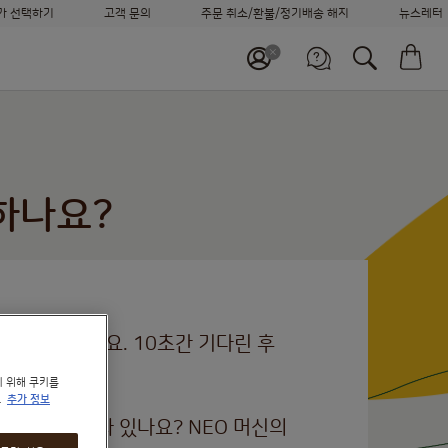
가 선택하기
고객 문의
주문 취소/환불/정기배송 해지
뉴스레터
머신 비교하기
장
정기배송 신청하기
바로 재주문하기
고객센터
고객 지원 서비스
월~금 09:00~18:00
나에게
가장 적합한 시스템을 찾아보세요
하나요?
러그를 빼주세요. 10초간 기다린 후
.
기 위해 쿠키를
.
추가 정보
 계속 들어와 있나요? NEO 머신의