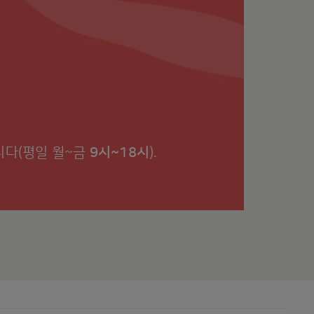
니다(평일 월~금
9시~18시
).