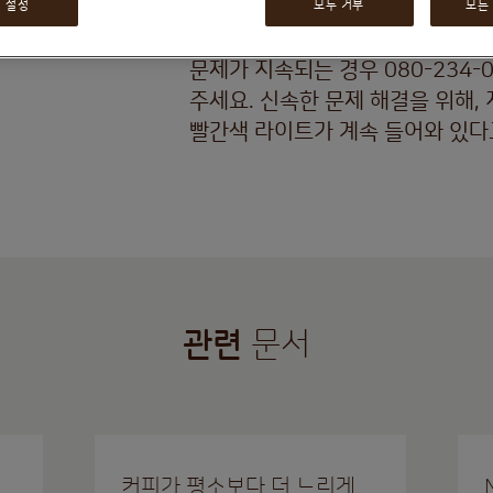
플러그를 뺀 후 20분 동안 기다려 
 설정
모두 거부
모든
문제가 지속되는 경우 080-234
주세요. 신속한 문제 해결을 위해,
빨간색 라이트가 계속 들어와 있다
관련
문서
커피가 평소보다 더 느리게