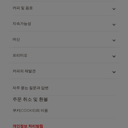
커피 및 음료
오리지널 캡슐
지속가능성
네오 캡슐
오리지널 캡슐을 재활용하세요
지속 가능성을 위한 우리의 노력
머신
생분해 가능한 네오 종이 기반 캡슐
오리지널 캡슐을 재활용하세요
바로 재주문하기
생분해 가능한 네오 종이 기반 캡슐
오리지널 머신
프리미오
네오 머신
나에게 가장 적합한 시스템을 찾아보세요
프리미오 알아보기
고객 지원 서비스
커피의 재발견
프리미오몰 바로가기
돌체구스토 시스템
자주 묻는 질문과 답변
커피의 세계
지속 가능성
주문 취소 및 환불
스마트 캡슐
자주 묻는 질문
쿠키(COOKIE)의 이용
이용약관
정기배송 이용약관
개인정보 처리방침