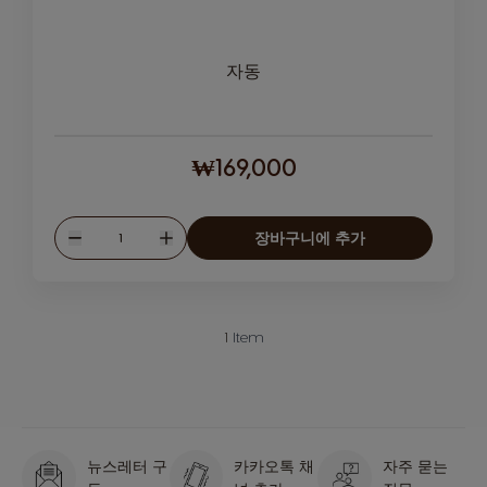
자동
₩169,000
수량
장바구니에 추가
줄이기
늘리기
1
Item
뉴스레터 구
카카오톡 채
자주 묻는