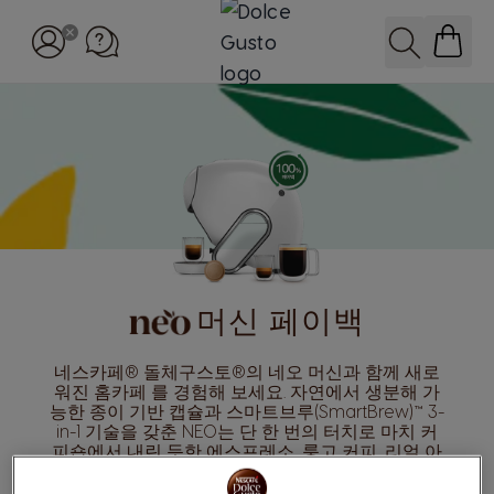
Skip to Content
검색
머신 페이백
네스카페® 돌체구스토®의 네오 머신과 함께 새로
워진 홈카페 를 경험해 보세요. 자연에서 생분해 가
능한 종이 기반 캡슐과 스마트브루(SmartBrew)™ 3-
in-1 기술을 갖춘 NEO는 단 한 번의 터치로 마치 커
피숍에서 내린 듯한 에스프레소, 룽고 커피, 리얼 아
메리카노를 선보입니다.