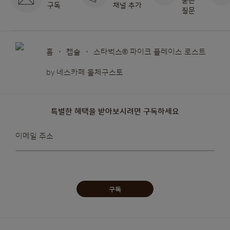
묻는
구독
채널 추가
질문
홈
캡슐
스타벅스® 파이크 플레이스 로스트
by 네스카페 돌체구스토
특별한 혜택을 받아보시려면 구독하세요
뉴스레터를
이메일 주소
받아보겠습니다:
구독