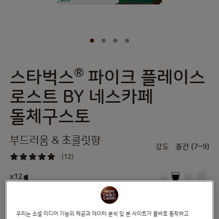
®
스타벅스
파이크 플레이스
Skip
to
로스트 BY 네스카페
the
beginning
돌체구스토
of
the
images
부드러움 & 초콜릿향
gallery
강도
중간 (7~9)
(12)
98
%
of
x12
100
®
스타벅스
카페 1호점에서 시작한 최초의 블렌드로 부드럽고 조화로운 블렌딩에
우리는 소셜 미디어 기능의 제공과 데이터 분석 및 본 사이트가 올바로 동작하고
초콜릿과 구운 견과의 풍미가 은은하게 더해진 커피를 즐기세요.