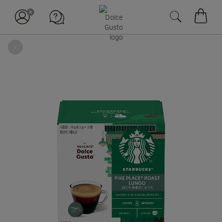
장바구
뒤로
Skip
to
the
end
of
the
images
gallery