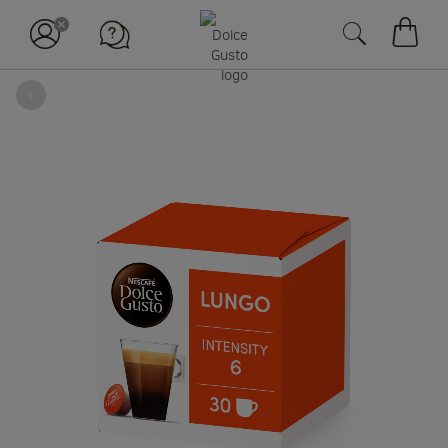
장바구
뒤로
Skip
to
the
end
of
the
images
gallery