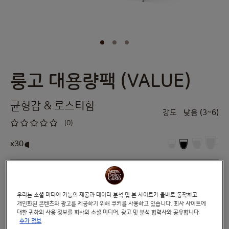
룽고 대용량팩 (VALUE)
Skip
to
the
균형감 & 로스티함
beginning
강도
낮음 (3~6)
of
(0)
the
0
%
images
of
x30
100
gallery
이 긴 에스프레소 버전의 고급 크레마 아래 과일 향이 나는 로스트 향을 좋아할
것입니다. 에티오피아, 브라질, 콜롬비아 산 프리미엄 아라비카 원두의 중간 다크
로스트 블렌드에서 약간 매운 강도를 발견하세요.
우리는 소셜 미디어 기능의 제공과 데이터 분석 및 본 사이트가 올바로 동작하고
개인화된 콘텐츠와 광고를 제공하기 위해 쿠키를 사용하고 있습니다. 회사 사이트에
성분 보기
대한 귀하의 사용 정보를 회사의 소셜 미디어, 광고 및 분석 협력사와 공유합니다.
추가 정보