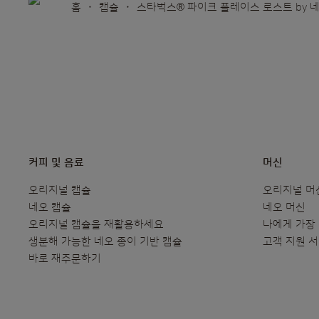
홈
캡슐
스타벅스® 파이크 플레이스 로스트 by
커피 및 음료
머신
오리지널 캡슐
오리지널 머
네오 캡슐
네오 머신
오리지널 캡슐을 재활용하세요
나에게 가장
생분해 가능한 네오 종이 기반 캡슐
고객 지원 
바로 재주문하기