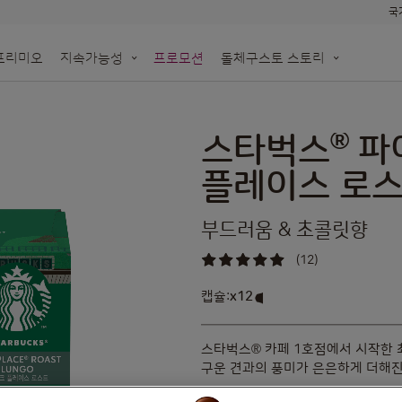
국
프리미오
지속가능성
프로모션
돌체구스토 스토리
한
N!
돌체구스토 네오
생분해 가능한 네오 종이 기반 캡슐
용하세요
®
모롤
오프라인 매장 알아보기
스타벅스
파
re
재활용백 수거 신청
플레이스 로스
네스카페 돌
부드러움 & 초콜릿향
(12)
98
%
of
캡슐:
x12
캡슐
100
아이콘
®
스타벅스
카페 1호점에서 시작한 
구운 견과의 풍미가 은은하게 더해진
성분 보기