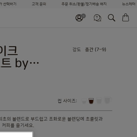
가 선택하기
고객 문의
주문 취소/환불/정기배송 해지
뉴스레터
머신 비교하기
장
정기배송 신청하기
바로 재주문하기
고객센터
고객 지원 서비스
월~금 09:00~18:00
이크
강도
중간 (7~9)
나에게
가장 적합한 시스템을 찾아보세요
트 by
체구스토
컵 사이즈:
최초의 블렌드로 부드럽고 조화로운 블렌딩에 초콜릿과
 커피를 즐기세요.