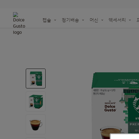
캡슐
정기배송
머신
액세서리
NEO
머신을 위
세젤귀 홈카페 OPE
오리지널 캡슐을 재활
더 깊어진 NEW 돌체구스토 아메리카노
지속 가능성을 위한 우리의 노력
종이 기반 캡슐
돌체구스토 | 시나
Skip
Taste the futu
액세서리 전체 보기
재활용백 주문하기
to
the
end
of
the
images
gallery