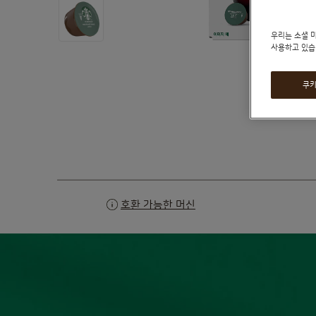
우리는 소셜 
사용하고 있습
자세히 보
쿠키
Skip
to
the
beginning
of
the
images
gallery
호환 가능한 머신