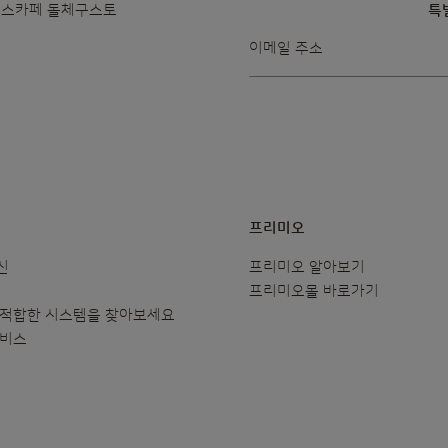
 네스카페 돌체구스토
특
뉴스레터를
이메일 주소
받아보겠습니다:
프리미오
신
프리미오 알아보기
프리미오몰 바로가기
 적합한 시스템을 찾아보세요
서비스