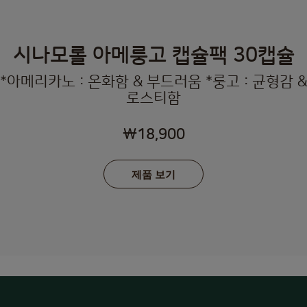
시나모롤 아메룽고 캡슐팩 30캡슐
*아메리카노 : 온화함 & 부드러움 *룽고 : 균형감 &
로스티함
₩18,900
제품 보기