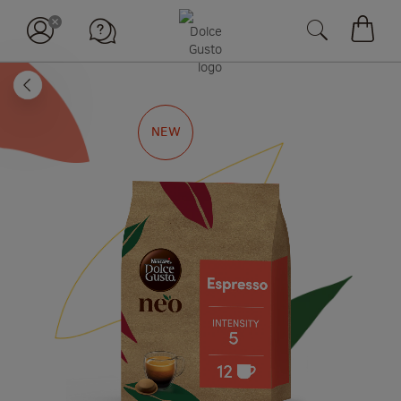
장바구
뒤로
Skip
NEW
to
the
end
of
the
images
gallery