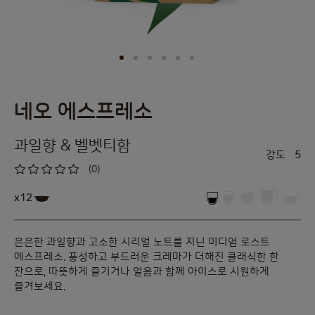
Skip
네오 에스프레소
to
the
과일향 & 벨벳티함
beginning
강도
5
of
(0)
the
0
%
images
of
x12
100
gallery
은은한 과일향과 고소한 시리얼 노트를 지닌 미디엄 로스트
에스프레소. 풍성하고 부드러운 크레마가 더해진 클래식한 한
잔으로, 따뜻하게 즐기거나 얼음과 함께 아이스로 시원하게
즐겨보세요.