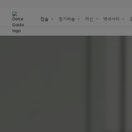
캡슐
정기배송
머신
액세서리
NEO
머신을 위
세젤귀 홈카페 OPE
오리지널 캡슐을 재활
더 깊어진 NEW 돌체구스토 아메리카노
지속 가능성을 위한 우리의 노력
종이 기반 캡슐
돌체구스토 | 시나
Taste the futu
액세서리 전체 보기
재활용백 주문하기