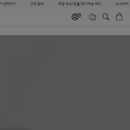
가 선택하기
고객 문의
주문 취소/환불/정기배송 해지
뉴스레터
머신 비교하기
장
정기배송 신청하기
바로 재주문하기
고객센터
고객 지원 서비스
월~금 09:00~18:00
나에게
가장 적합한 시스템을 찾아보세요