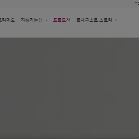
국
프리미오
지속가능성
프로모션
돌체구스토 스토리
한
N!
돌체구스토 네오
생분해 가능한 네오 종이 기반 캡슐
용하세요
모롤
오프라인 매장 알아보기
re
재활용백 수거 신청