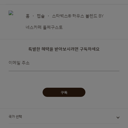
홈
캡슐
스타벅스® 하우스 블렌드 BY
네스카페 돌체구스토
특별한 혜택을 받아보시려면 구독하세요
뉴스레터를
이메일 주소
받아보겠습니다:
구독
국가 선택