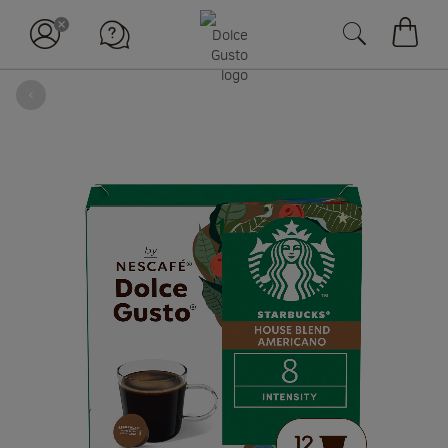
장바구
뒤로
Skip
to
the
end
of
the
images
gallery