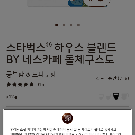
®
스타벅스
하우스 블렌드
Skip
to
BY 네스카페 돌체구스토
the
beginning
of
풍부함 & 토피넛향
the
강도
중간 (7~9)
images
(15)
gallery
93
%
of
x12
100
®
®
네스카페
돌체구스토
머신을 위해 탄생한 아로마, 바디감, 풍미가 완벽한
®
밸런스를 이루는 풍성한 토피 향의 스타벅스
하우스 블렌드를 만나보세요.
우리는 소셜 미디어 기능의 제공과 데이터 분석 및 본 사이트가 올바로 동작하고
성분 보기
개인화된 콘텐츠와 광고를 제공하기 위해 쿠키를 사용하고 있습니다. 회사 사이트에