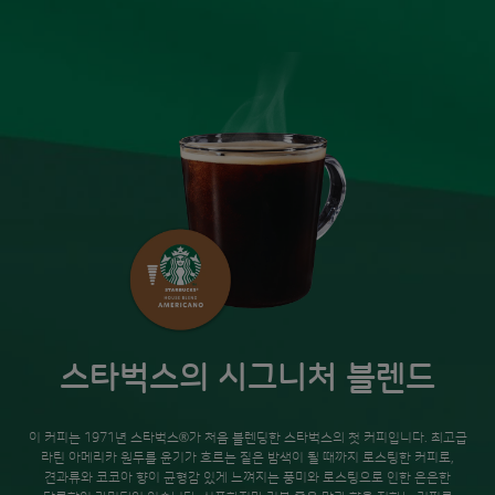
스타벅스의 시그니처 블렌드
이 커피는 1971년 스타벅스®가 처음 블렌딩한 스타벅스의 첫 커피입니다. 최고급
라틴 아메리카 원두를 윤기가 흐르는 짙은 밤색이 될 때까지 로스팅한 커피로,
견과류와 코코아 향이 균형감 있게 느껴지는 풍미와 로스팅으로 인한 은은한