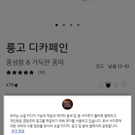
룽고 디카페인
Skip
to
the
풍성함 & 가득한 풍미
beginning
강도
낮음 (3~6)
of
(30)
the
93
%
images
of
x16
100
gallery
에스프레소의 강렬한 아로마를 풍부하게 간직한 롱 사이즈 에스프레소가 오래도록
향기로운 순간을 선사합니다. 물을 사용하는 자연적인 과정으로 카페인을 제거한
제품과 함께 브라질과 콜롬비아의 순수한 프리미엄 아라비카 블렌드를 즐겨보세요.
우리는 소셜 미디어 기능의 제공과 데이터 분석 및 본 사이트가 올바로 동작하고
개인화된 콘텐츠와 광고를 제공하기 위해 쿠키를 사용하고 있습니다. 회사 사이트에
성분 보기
대한 귀하의 사용 정보를 회사의 소셜 미디어, 광고 및 분석 협력사와 공유합니다.
추가 정보