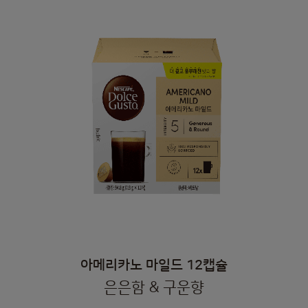
아메리카노 마일드 12캡슐
은은함 & 구운향