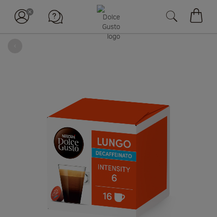
장바구
뒤로
Skip
to
the
end
of
the
images
gallery